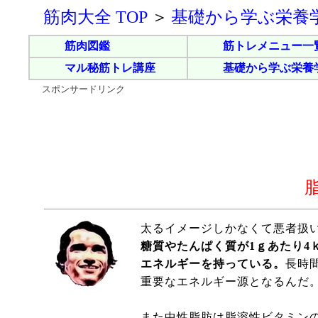
筋肉大全 TOP
＞
基礎から学ぶ栄養
筋肉図鑑
筋トレメニュー一
マル秘筋トレ講座
基礎から学ぶ栄養
スポンサードリンク
太るイメージしかなくて悪者扱
糖質やたんぱく質が1ｇあたり4
エネルギーを持っている。
長時
重要なエネルギー源となるんだ
また中性脂肪は脂溶性ビタミン