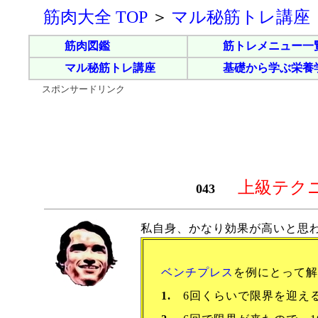
筋肉大全 TOP
＞
マル秘筋トレ講座
筋肉図鑑
筋トレメニュー一
マル秘筋トレ講座
基礎から学ぶ栄養
スポンサードリンク
上級テク
043
私自身、かなり効果が高いと思
ベンチプレス
を例にとって解
1.
6回くらいで限界を迎え